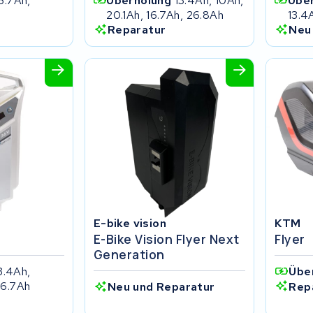
6.7Ah,
Überholung
13.4Ah, 10Ah,
Übe
20.1Ah, 16.7Ah, 26.8Ah
13.4
Reparatur
Neu
E-bike vision
KTM
E-Bike Vision Flyer Next
Flyer
Generation
3.4Ah,
Übe
16.7Ah
Rep
Neu und Reparatur