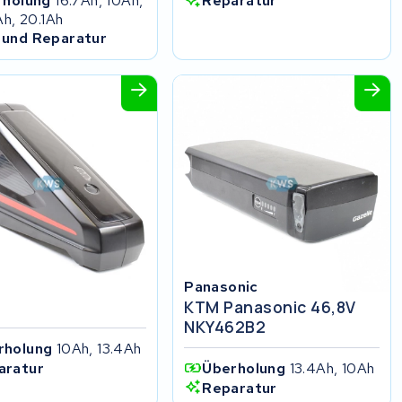
rholung
16.7Ah, 10Ah,
Reparatur
Ah, 20.1Ah
 und Reparatur
Panasonic
KTM Panasonic 46,8V
NKY462B2
rholung
10Ah, 13.4Ah
aratur
Überholung
13.4Ah, 10Ah
Reparatur