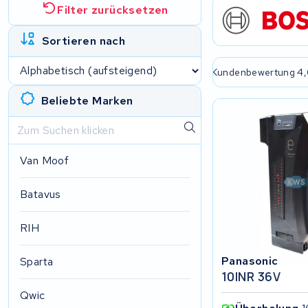
Filter zurücksetzen
Sortieren nach
e passende Lösung
2 Jahre Garantie
Kundenbewertung 4,
Beliebte Marken
Van Moof
Batavus
RIH
Panasonic
Sparta
10INR 36V
Qwic