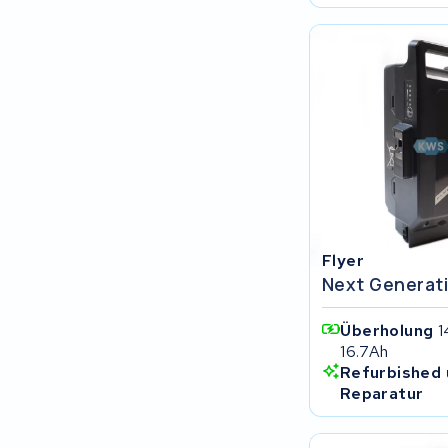
R.A.T. Holland
EZee
TurnLife
SociBike
Ghost
Flyer
Life&Mobility
Next Generat
Devron
Überholung
1
16.7Ah
Derby cycle
Refurbished 
Reparatur
Ultracell