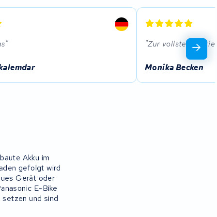
ns
Zur vollsten Zufri
kalemdar
Monika Becken
rbaute Akku im
laden gefolgt wird
neues Gerät oder
Panasonic E-Bike
u setzen und sind