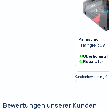
Rixe
Panasonic
Maratron
Popal
Panasonic
Triangle 36V
VARTA AG
Überholung
1
Van Moof
Reparatur
Technibike
e passende Lösung
2 Jahre Garantie
Kundenbewertung 4,
Fylla
KUKA AG
Bewertungen unserer Kunden
Bianchi