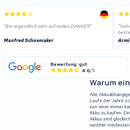
Stella
Bin eigendlich sehr zufrieden.DANKE!!!
Sehr
Winther
beste
Manfred Schoemaker
Armi
Zuchetti
E-kuma
Bewertung: gut
Malaguti
4.6
/5
Warum ein
Puch
Alle Akkuabhängige
Alber
Laufe der Jahre sc
von einer immer kü
Motocaddy
Akku zu kaufen. Ei
Akkus sind glückli
nachher mindestens
AEG