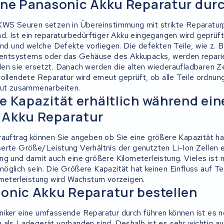
ine Panasonic Akku Reparatur dur
KWS Seuren setzen in Übereinstimmung mit strikte Reparaturp
d. Ist ein reparaturbedürftiger Akku eingegangen wird geprüft
ind und welche Defekte vorliegen. Die defekten Teile, wie z. B.
tsystems oder das Gehäuse des Akkupacks, werden repariert
en sie ersetzt. Danach werden die alten wiederaufladbaren Z
vollendete Reparatur wird erneut geprüft, ob alle Teile ordn
gut zusammenarbeiten.
e Kapazität erhältlich während ein
 Akku Reparatur
rauftrag können Sie angeben ob Sie eine größere Kapazität h
erte Größe/Leistung Verhältnis der genutzten Li-Ion Zellen e
ng und damit auch eine größere Kilometerleistung. Vieles ist 
öglich sein. Die Größere Kapazität hat keinen Einfluss auf T
ometerleistung wird Wachstum vorzeigen.
onic Akku Reparatur bestellen
iker eine umfassende Reparatur durch führen können ist es 
 als Ladegerät vorhanden sind. Deshalb ist es sehr wichtig a