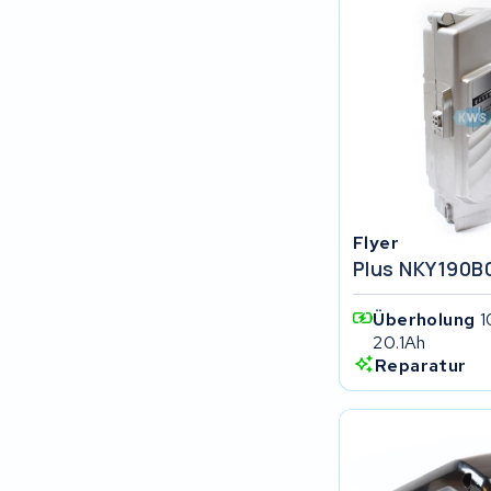
Keola
Ridley
Hercules
FIT E-Bike System Integration
World power
Flyer
Plus NKY190B0
36V
Überholung
1
Schwinn
20.1Ah
Reparatur
Tounis
Sundvall