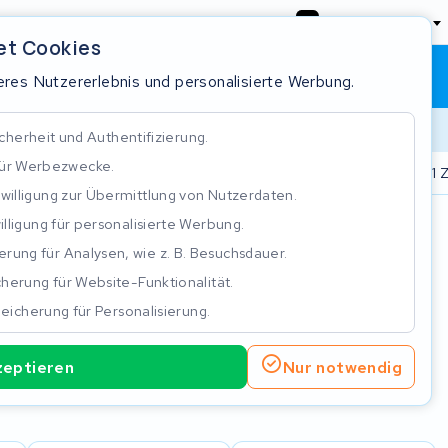
Deutschland
et Cookies
Warenkorb
Anmeldung
res Nutzererlebnis und personalisierte Werbung.
cherheit und Authentifizierung.
für Werbezwecke.
.000 Akkus repariert
Real time status tracking
ISO 9001 Z
nwilligung zur Übermittlung von Nutzerdaten.
illigung für personalisierte Werbung.
n
rung für Analysen, wie z. B. Besuchsdauer.
herung für Website-Funktionalität.
eicherung für Personalisierung.
zeptieren
Nur notwendig