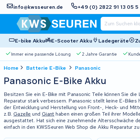
info@kwsseuren.de
+49 (0) 2822 91 13 05 5
E-bike Akku
E-Scooter Akku
Ladegeräte
Z
Immer eine passende Lösung
2 Jahre Garantie
Kund
Home
Batterie E-Bike
Panasonic
Panasonic E-Bike Akku
Besitzen Sie ein E-Bike mit Panasonic Teile können Sie die
Reparatur stark verbessern. Panasonic stellt keine E-Bikes h
der Entwicklung und Herstellung von Front-, Heck- und Mi
z.B.
Gazelle
und
Giant
haben einen großen Teil ihrer Modell
ausgestattet. Hat sich eine zunehmende Altersschwäche des
einfach in den KWSSeuren Web Shop die Akku Reparatur zu