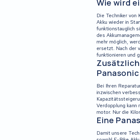
Wie wird e
Ridgeback Bikes
Die Techniker von 
Akku wieder in Stan
Megamo
funktionstauglich s
des Akkumanagemen
mehr möglich, werd
Onebot
ersetzt. Nach der 
funktionieren und 
Mahle
Zusätzlich
Panasonic
Brinckers
Bei Ihren Reparatu
Continental
inzwischen verbess
Kapazitätssteigeru
Miku max
Verdopplung kann m
motor. Nur die Kil
Eine Panas
Marin Bikes
Damit unsere Techn
Cresta
sowohl E-Bike Akku