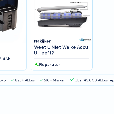
Nakijken
Weet U Niet Welke Accu
U Heeft?
3.4Ah
Reparatur
6/5
825+ Akkus
510+ Marken
Über 45.000 Akkus rep