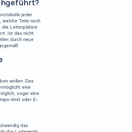
chgeführt?
rotokolle jeder
, welche Teile noch
 die Leiterplatine
. Ist das nicht
ellen durch neue
ungsgemäß
e
aben wollen. Das
rmöglicht eine
möglich, sogar eine
empo-limit oder E-
notwendig das
uch das Ladegerät