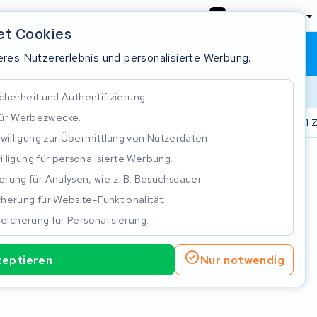
Deutschland
et Cookies
Warenkorb
Anmeldung
res Nutzererlebnis und personalisierte Werbung.
cherheit und Authentifizierung.
für Werbezwecke.
.000 Akkus repariert
Real time status tracking
ISO 9001 Z
nwilligung zur Übermittlung von Nutzerdaten.
illigung für personalisierte Werbung.
n
rung für Analysen, wie z. B. Besuchsdauer.
herung für Website-Funktionalität.
eicherung für Personalisierung.
zeptieren
Nur notwendig