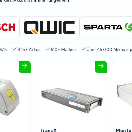
ur des Akkus ist immer ungemein
6/5
825+ Akkus
510+ Marken
Über 45.000 Akkus rep
TranzX
Monte