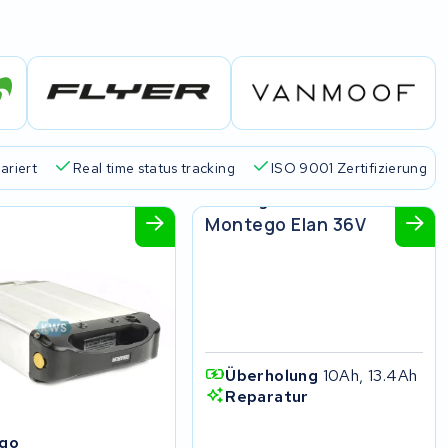
ariert
Real time status tracking
ISO 9001 Zertifizierung
Montego
Montego Elan 36V
Überholung
10Ah, 13.4Ah
Reparatur
go