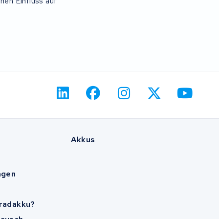
nen Einfluss auf
Akkus
agen
rradakku?