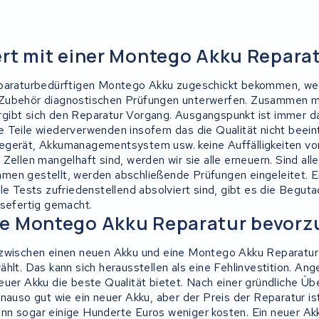
rt mit einer Montego Akku Repara
eparaturbedürftigen Montego Akku zugeschickt bekommen, wer
Zubehör diagnostischen Prüfungen unterwerfen. Zusammen mi
ibt sich den Reparatur Vorgang. Ausgangspunkt ist immer das
 Teile wiederverwenden insofern das die Qualität nicht beeint
egerät, Akkumanagementsystem usw. keine Auffälligkeiten vo
Zellen mangelhaft sind, werden wir sie alle erneuern. Sind alle
en gestellt, werden abschließende Prüfungen eingeleitet. E
le Tests zufriedenstellend absolviert sind, gibt es die Begut
isefertig gemacht.
e Montego Akku Reparatur bevorz
zwischen einen neuen Akku und eine Montego Akku Reparatur 
ählt. Das kann sich herausstellen als eine Fehlinvestition. A
uer Akku die beste Qualität bietet. Nach einer gründliche Übe
nauso gut wie ein neuer Akku, aber der Preis der Reparatur is
n sogar einige Hunderte Euros weniger kosten. Ein neuer Ak