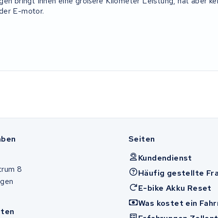
gen bringt Ihnen eine größere Kilometer Leistung, hat aber kei
der E-motor.
aben
Seiten
Kundendienst
trum 8
Häufig gestellte Fr
ugen
E-bike Akku Reset
Was kostet ein Fah
iten