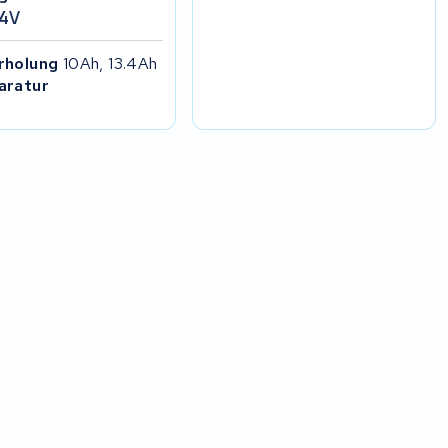
24V
rholung
10Ah, 13.4Ah
aratur