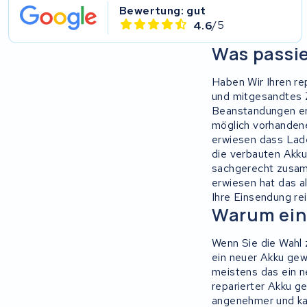
Bewertung: gut
Ultracell
4.6
/5
Was passie
Keola
Haben Wir Ihren r
Ridley
und mitgesandtes 
Beanstandungen erg
Hercules
möglich vorhandene
erwiesen dass Lad
FIT E-Bike System Integration
die verbauten Akku 
sachgerecht zusamm
erwiesen hat das al
World power
Ihre Einsendung re
Warum ein
36V
Wenn Sie die Wahl 
Schwinn
ein neuer Akku gew
meistens das ein ne
Tounis
reparierter Akku ge
angenehmer und kan