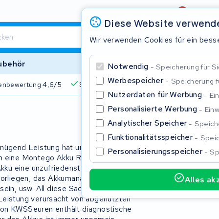
Bewertung
4,6/5
Diese Website verwend
Wir verwenden Cookies für ein besse
ubehör
Notwendig
Speicherung für Si
Werbespeicher
Speicherung 
enbewertung 4,6/5
825+ Akkus
510+ Marken
Über 45
Nutzerdaten für Werbung
Ei
Personalisierte Werbung
Einw
Schließe
Analytischer Speicher
Speiche
Funktionalitätsspeicher
Speic
enügend Leistung hat um Ihre Radtour
Personalisierungsspeicher
Sp
sich eine Montego Akku Reparatur zu
ku eine unzufriedenstellende
s vorliegen, das Akkumanagementsystem
Alles ak
sein, usw. All diese Sachen können
Beginnen Sie mit der Eingabe in der Suchleiste, um zu suchen
 Leistung verursacht von abgenutzten
von KWSSeuren enthält diagnostische