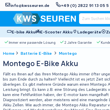
info@kwsseuren.de
+49 (0) 2822 91 13 05 5
E-bike Akku
E-Scooter Akku
Ladegeräte
Z
Immer eine passende Lösung
2 Jahre Garantie
Kund
Home
Batterie E-Bike
Montego
Montego E-Bike Akku
Fällt es Ihnen auf das Ihren Montego Akku immer öfter ung
bis zum Ende durch zu halten? Vielleicht ist es jetzt Zeit 
überlegen. Es gibt mehrere Gründe warum einen Montego Ak
Leistung bringt. Es kann z.B. eine Störung des Ladegerät
kann eine Fehlfunktion haben, der E-motor kann mangelhaft 
Diagnostiziert werden, aber meistens wird eine mangelnde
Akku Zellen. Wie auch immer, die Montego Akku Reparatur 