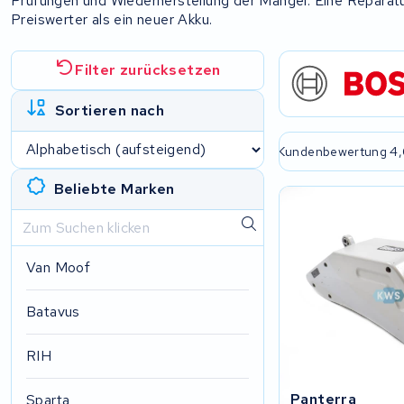
Prüfungen und Wiederherstellung der Mängel. Eine Reparat
Preiswerter als ein neuer Akku.
Filter zurücksetzen
Sortieren nach
e passende Lösung
2 Jahre Garantie
Kundenbewertung 4,
Beliebte Marken
Van Moof
Batavus
RIH
Panterra
Sparta