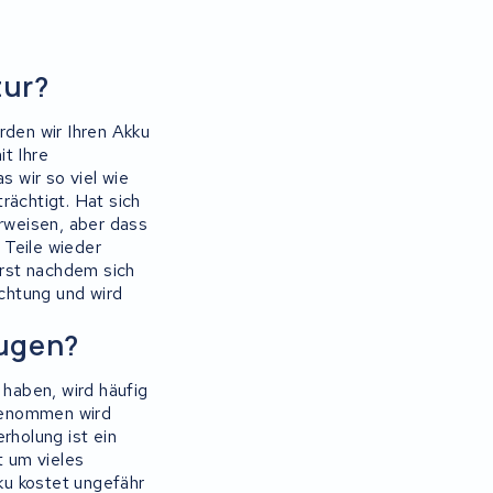
tur?
den wir Ihren Akku
t Ihre
 wir so viel wie
rächtigt. Hat sich
rweisen, aber dass
 Teile wieder
rst nachdem sich
achtung und wird
ugen?
haben, wird häufig
ngenommen wird
rholung ist ein
t um vieles
ku kostet ungefähr