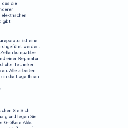
 das die
anderer
 elektrischen
 gibt.
reparatur ist eine
urchgeführt werden.
Zellen kompatibel
nd einer Reparatur
chulte Techniker
en. Alle arbeiten
r in die Lage Ihnen
r
uchen Sie Sich
tung und legen Sie
ine Größere Akku