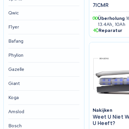
7ICMR
Qwic
Überholung
1
13.4Ah, 10Ah
Flyer
Reparatur
Bafang
Phylion
Gazelle
Giant
Koga
Nakijken
Amslod
Weet U Niet W
U Heeft?
Bosch