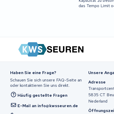
Kapazität zu besor
KUKA AG
das Tempo Limit o
Bianchi
Stella
Winther
Zuchetti
E-kuma
Haben Sie eine Frage?
Unsere Ang
Malaguti
Schauen Sie sich unsere FAQ-Seite an
Adresse
oder kontaktieren Sie uns direkt.
Transportcen
Puch
5835 CT Be
Häufig gestellte Fragen
Nederland
Alber
E-Mail an info@kwsseuren.de
Öffnungsze