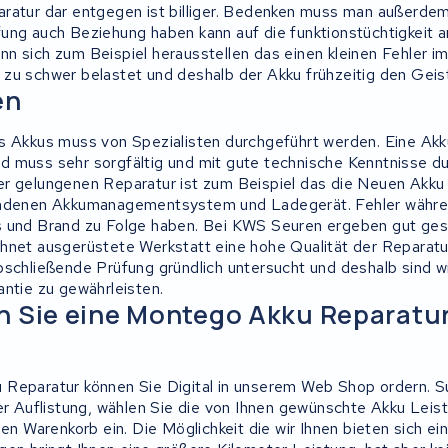
ratur dar entgegen ist billiger. Bedenken muss man außerdem
ung auch Beziehung haben kann auf die funktionstüchtigkeit 
n sich zum Beispiel herausstellen das einen kleinen Fehler im
zu schwer belastet und deshalb der Akku frühzeitig den Geist
en
s Akkus muss von Spezialisten durchgeführt werden. Eine Akku
 muss sehr sorgfältig und mit gute technische Kenntnisse d
r gelungenen Reparatur ist zum Beispiel das die Neuen Akku 
andenen Akkumanagementsystem und Ladegerät. Fehler währe
s und Brand zu Folge haben. Bei KWS Seuren ergeben gut ges
hnet ausgerüstete Werkstatt eine hohe Qualität der Reparatur
bschließende Prüfung gründlich untersucht und deshalb sind wi
antie zu gewährleisten.
n Sie eine Montego Akku Reparatu
Reparatur können Sie Digital in unserem Web Shop ordern. S
der Auflistung, wählen Sie die von Ihnen gewünschte Akku Leis
den Warenkorb ein. Die Möglichkeit die wir Ihnen bieten sich e