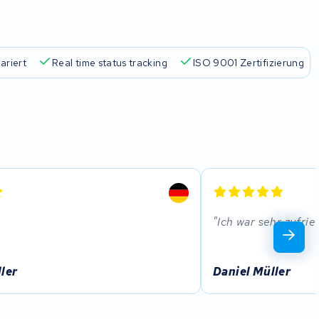
ariert
Real time status tracking
ISO 9001 Zertifizierung
Ich war sehr zufri
ler
Daniel Müller