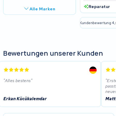
Reparatur
Alle Marken
R.A.T. Holland
e passende Lösung
2 Jahre Garantie
Kundenbewertung 4,
EZee
TurnLife
Bewertungen unserer Kunden
SociBike
Ghost
Alles bestens
Erst
Life&Mobility
passt
neues
Devron
Erkan Kücükalemdar
Matt
Derby cycle