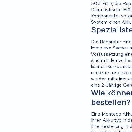
500 Euro, die Repa
Sundvall
Diagnostische Prüf
Komponente, so kan
Rixe
System einen Akku 
Spezialist
Panasonic
Die Reparatur eine
komplexe Sache und
Maratron
Voraussetzung eine
sind mit den vorh
Popal
können Kurzschlus
und eine ausgezeic
VARTA AG
werden mit einer a
eine 2-Jährige Gar
Wie könne
Van Moof
bestellen?
Technibike
Eine Montego Akku 
Ihren Akku typ in 
Fylla
Ihre Bestellung in 